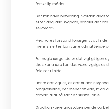
forskellig måder.
​Det kan have betydning, hvordan dødsfa
efter langvarig sygdom, handler det om h
selvmord?​
Med vores forstand forsøger vi, at finde f
mens smerten kan være udmattende og l
For nogle sørgende er det vigtigt igen o
sket. For andre kan det være vigtigt at
følelser til side.
Her er det vigtigt, at det er den sørgend
omgivelserne, der mener at vide, hvad de
forhold til at få sagt et sidste farvel.
Gråd kan være angstdæmpende og befr