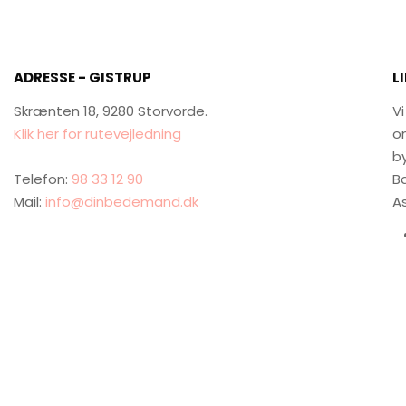
ADRESSE - GISTRUP
L
Skrænten 18, 9280 Storvorde.
Vi
Klik her for rutevejledning
o
by
Telefon:
98 33 12 90
Bæ
Mail:
info@dinbedemand.dk
As