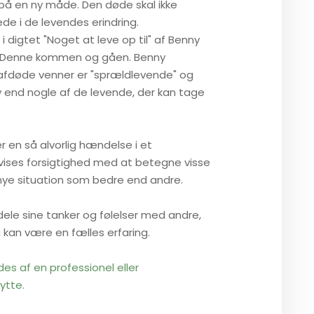
å en ny måde. Den døde skal ikke
de i de levendes erindring.
digtet "Noget at leve op til" af Benny
n Denne kommen og gåen. Benny
 afdøde venner er "sprældlevende" og
iv end nogle af de levende, der kan tage
 en så alvorlig hændelse i et
dvises forsigtighed med at betegne visse
n nye situation som bedre end andre.
dele sine tanker og følelser med andre,
 kan være en fælles erfaring.
es af en professionel eller
ytte.