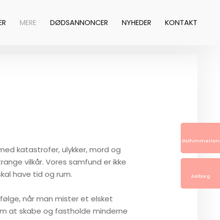
ER
MERE
DØDSANNONCER
NYHEDER
KONTAKT
Østhimmerlan
ed katastrofer, ulykker, mord og
ange vilkår. Vores samfund er ikke
skal have tid og rum.
Aalborg
følge, når man mister et elsket
m at skabe og fastholde minderne