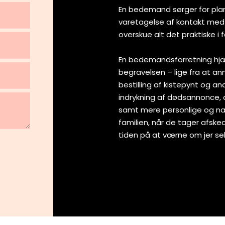
En bedemand sørger for pla
varetagelse af kontakt med 
overskue alt det praktiske i
En bedemandsforretning hjæl
begravelsen – lige fra at a
bestilling af kistepynt og a
indrykning af dødsannonce, 
samt mere personlige og n
familien, når de tager afske
tiden på at værne om jer selv