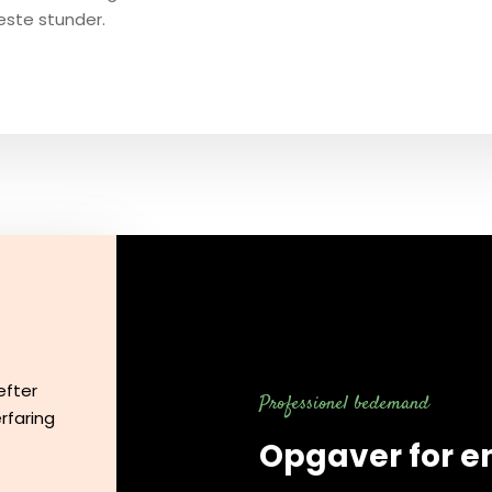
geste stunder.
efter
Professionel​ bedemand​
rfaring
Opgaver for e