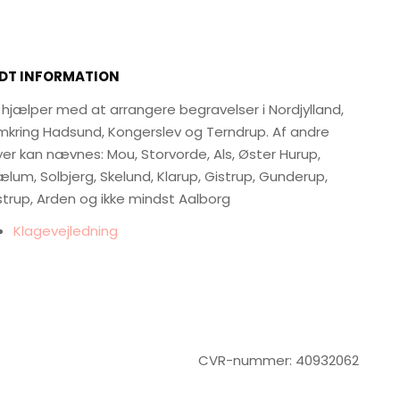
IDT INFORMATION
 hjælper med at arrangere begravelser i Nordjylland,
mkring Hadsund, Kongerslev og Terndrup. Af andre
er kan nævnes: Mou, Storvorde, Als, Øster Hurup,
lum, Solbjerg, Skelund, Klarup, Gistrup, Gunderup,
trup, Arden og ikke mindst Aalborg
​Klagevejledning
​CVR-nummer:​ 4093206​2