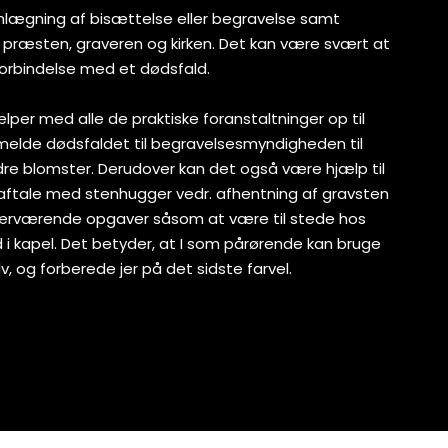
nlægning af bisættelse eller begravelse samt
præsten, graveren og kirken. Det kan være svært at
 forbindelse med et dødsfald.
per med alle de praktiske foranstaltninger op til
nmelde dødsfaldet til begravelsesmyndigheden til
ndre blomster. Derudover kan det også være hjælp til
aftale med stenhugger vedr. afhentning af gravsten
ærværende opgaver såsom at være til stede hos
d i kapel. Det betyder, at I som pårørende kan bruge
, og forberede jer på det sidste farvel.