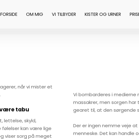
FORSIDE
OM MIG
VI TILBYDER
KISTER OG URNER
PRIS
agerer, når vi mister et
.
Vi bombarderes i medierne m
massakrer, men sorgen har tr
 være tabu
gearet til, at den sørgende 
, lettelse, skyld,
Der er ingen nemme veje at 
 følelser kan være lige
menneske. Det kan handle o
og viser sorg på meget