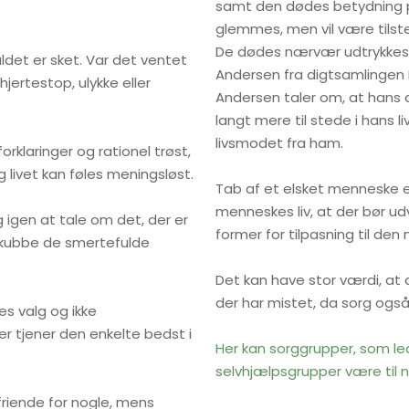
samt den dødes betydning p
glemmes, men vil være tilste
De dødes nærvær udtrykkes i 
ldet er sket. Var det ventet
Andersen fra digtsamlinge
jertestop, ulykke eller
Andersen taler om, at hans
langt mere til stede i hans l
livsmodet fra ham.
orklaringer og rationel trøst,
ivet kan føles meningsløst.
Tab af et elsket menneske er
menneskes liv, at der bør u
g igen at tale om det, der er
former for tilpasning til de
 skubbe de smertefulde
Det kan have stor værdi, at 
der har mistet, da sorg også
es valg og ikke
r tjener den enkelte bedst i
Her kan sorggrupper, som led
selvhjælpsgrupper være til n
iende for nogle, mens