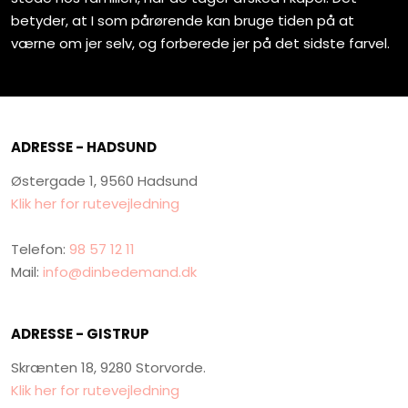
betyder, at I som pårørende kan bruge tiden på at
værne om jer selv, og forberede jer på det sidste farvel.
ADRESSE - HADSUND
Østergade 1, 9560 Hadsund
Klik her for rutevejledning
Telefon:
98 57 12 11
Mail:
info@dinbedemand.dk
ADRESSE - GISTRUP
Skrænten 18, 9280 Storvorde.
Klik her for rutevejledning